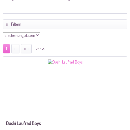
Filtern
1
von
5
Dushi Laufrad Boys