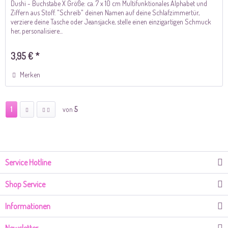
Dushi - Buchstabe X Größe: ca. 7 x 10 cm Multifunktionales Alphabet und
Ziffern aus Stoff. "Schreib" deinen Namen auf deine Schlafzimmertür,
verziere deine Tasche oder Jeansjacke, stelle einen einzigartigen Schmuck
her, personalisiere...
3,95 € *
Merken
1
von
5
Service Hotline
Shop Service
Informationen
Newsletter