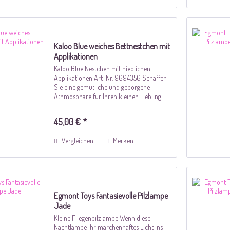
Kaloo Blue weiches Bettnestchen mit
Applikationen
Kaloo Blue Nestchen mit niedlichen
Applikationen Art-Nr. 9694356 Schaffen
Sie eine gemütliche und geborgene
Athmosphäre für Ihren kleinen Liebling.
Kuschelweich und in dezenten Blau-Weiß-
Tönen gehalten mit liebevollen
45,00 € *
Autoapplikationen...
Vergleichen
Merken
Egmont Toys Fantasievolle Pilzlampe
Jade
Kleine Fliegenpilzlampe Wenn diese
Nachtlampe ihr märchenhaftes Licht ins