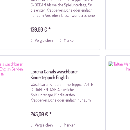
C-OCEAN Als weiche Spielunterlage, für
die ersten Krabbelversuche oder einfach
nur zum Ausruhen. Dieser wunderschöne
Teppich setzt dekorative Akzente im
Zimmer und ist zugleich praktisch,
139,00 € *
superweich...
Vergleichen
Merken
Lorena Canals waschbarer
Kinderteppich English...
Waschbarer Kinderzimmerteppich Art-Nr.
C-GARDEN-ASH Als weiche
Spielunterlage, für die ersten
Krabbelversuche oder einfach nur zum
Ausruhen. Dieser wunderschöne runde
Teppich setzt dekorative Akzente im
245,00 € *
Zimmer und ist zugleich praktisch,...
Vergleichen
Merken