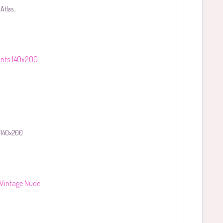
tlas...
s 140x200