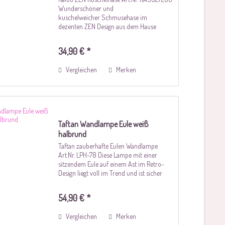
Wunderschöner und
kuschelweicher Schmusehase im
dezenten ZEN Design aus dem Hause
Kaloo, welches die kleinen Mäuschen die
ersten Jahre sicher begleitet. Die weiche
34,90 € *
Verarbeitung und die schöne Größe...
Vergleichen
Merken
Taftan Wandlampe Eule weiß
halbrund
Taftan zauberhafte Eulen Wandlampe
Art.Nr. LPH-78 Diese Lampe mit einer
sitzendem Eule auf einem Ast im Retro-
Design liegt voll im Trend und ist sicher
auch in Ihrem Kinderzimmer ein echter
Hingucker. Geliefert wird diese Wandlampe
54,90 € *
inkl....
Vergleichen
Merken