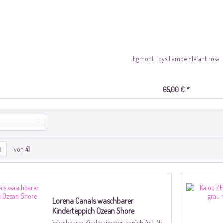
Egmont Toys Lampe Elefant rosa
65,00 € *
von
41
Lorena Canals waschbarer
Kinderteppich Ozean Shore
Waschbarer Kinderzimmerteppich Art-Nr.