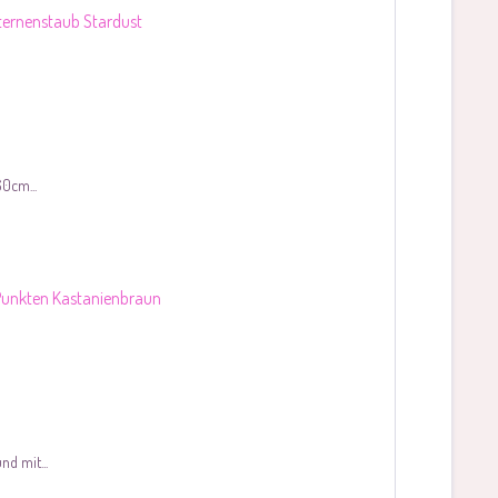
0cm...
d mit...