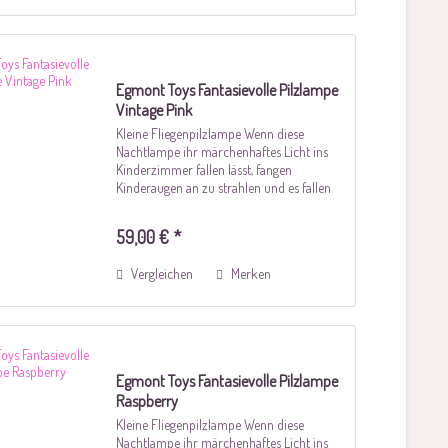
Egmont Toys Fantasievolle Pilzlampe
Vintage Pink
Kleine Fliegenpilzlampe Wenn diese
Nachtlampe ihr märchenhaftes Licht ins
Kinderzimmer fallen lässt, fangen
Kinderaugen an zu strahlen und es fallen
einem die wunderbarsten Geschichten ein.
Nachts wacht dieser Pilz treu am
59,00 € *
Kinderbett und...
Vergleichen
Merken
Egmont Toys Fantasievolle Pilzlampe
Raspberry
Kleine Fliegenpilzlampe Wenn diese
Nachtlampe ihr märchenhaftes Licht ins