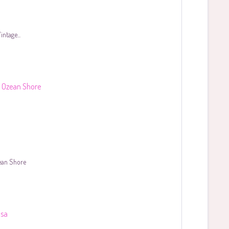
ntage...
ean Shore