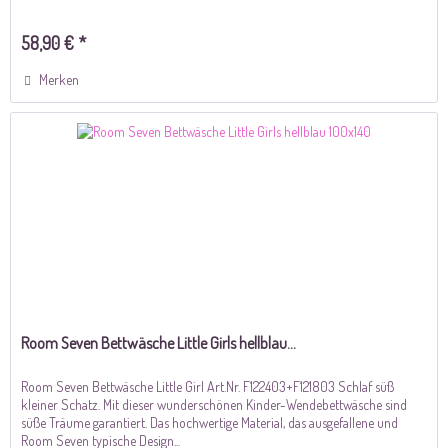
58,90 € *
Merken
Room Seven Bettwäsche Little Girls hellblau...
Room Seven Bettwäsche Little Girl Art.Nr. F122403+F121803 Schlaf süß
kleiner Schatz. Mit dieser wunderschönen Kinder-Wendebettwäsche sind
süße Träume garantiert. Das hochwertige Material, das ausgefallene und
Room Seven typische Design...