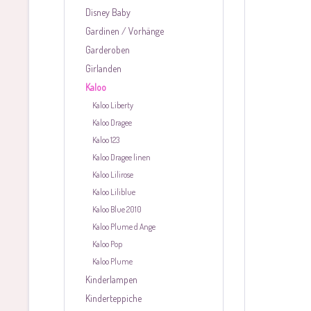
Disney Baby
Gardinen / Vorhänge
Garderoben
Girlanden
Kaloo
Kaloo Liberty
Kaloo Dragee
Kaloo 123
Kaloo Dragee linen
Kaloo Lilirose
Kaloo Liliblue
Kaloo Blue 2010
Kaloo Plume d Ange
Kaloo Pop
Kaloo Plume
Kinderlampen
Kinderteppiche