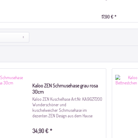
17,90 € *
Kaloo ZEN Schmusehase grau rosa
30cm
Kaloo ZEN Kuschelhase Art.Nr. KA9627200
Wunderschöner und
kuschelweicher Schmusehase im
dezenten ZEN Design aus dem Hause
Kaloo, welches die kleinen Mäuschen die
ersten Jahre sicher begleitet. Die weiche
34,90 € *
Verarbeitung und die schöne Größe...