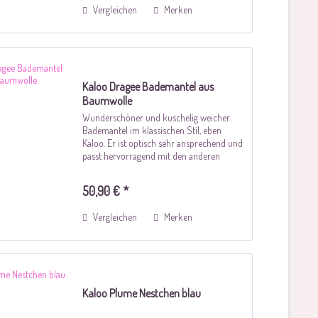
Vergleichen
Merken
Kaloo Dragee Bademantel aus
Baumwolle
Wunderschöner und kuschelig weicher
Bademantel im klassischen Stil, eben
Kaloo. Er ist optisch sehr ansprechend und
passt hervorragend mit den anderen
Artikeln aus der Kaloo Dragée Linen Serie
zusammen. Die Firma Kaloo steht für...
50,90 € *
Vergleichen
Merken
Kaloo Plume Nestchen blau