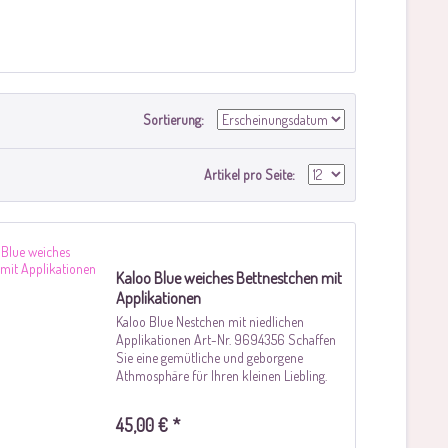
Sortierung:
Artikel pro Seite:
Kaloo Blue weiches Bettnestchen mit
Applikationen
Kaloo Blue Nestchen mit niedlichen
Applikationen Art-Nr. 9694356 Schaffen
Sie eine gemütliche und geborgene
Athmosphäre für Ihren kleinen Liebling.
Kuschelweich und in dezenten Blau-Weiß-
Tönen gehalten mit liebevollen
45,00 € *
Autoapplikationen...