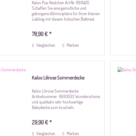
Kaloo Pop Nestchen Art.Nr. 969420
Schaffen Sie eine gemütliche und
geborgene Athmosphäre für Ihren kleinen
Liebling mit diesem hübschen Bettnest.
Das farbenfrohe Design mit den bunten
Tieren ermöglicht eine geschmackvolle
78,90 € *
Gestaltung des...
Vergleichen
Merken
Kaloo Lilirose Sommerdecke
Kaloo Lilirose Sommerdecke
Artikelnummer: 9693533 Wunderschöne
und qualitativ sehr hochwertige
Babydecke zum kuscheln,
krabbeln, schlafen oder als Unterlage auf
Reisen. Sie ist optisch sehr ansprechend
29,90 € *
und passt hervorragend mit den...
Vergleichen
Merken