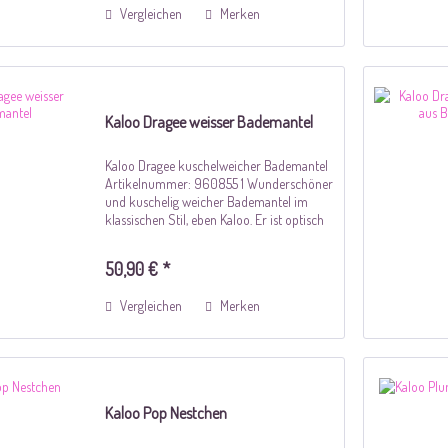
Vergleichen
Merken
Kaloo Dragee weisser Bademantel
Kaloo Dragee kuschelweicher Bademantel
Artikelnummer: 960855 1 Wunderschöner
und kuschelig weicher Bademantel im
klassischen Stil, eben Kaloo. Er ist optisch
sehr ansprechend und passt hervorragend
mit den anderen Artikeln aus der Kaloo...
50,90 € *
Vergleichen
Merken
Kaloo Pop Nestchen