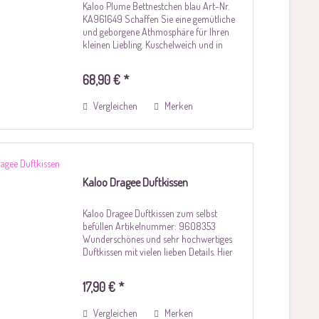
Kaloo Plume Bettnestchen blau Art-Nr.
KA961649 Schaffen Sie eine gemütliche
und geborgene Athmosphäre für Ihren
kleinen Liebling. Kuschelweich und in
dezenten Blautönen gehalten sowie mit
liebevollen Details versehen, so ist das
68,90 € *
Nestchen...
Vergleichen
Merken
Kaloo Dragee Duftkissen
Kaloo Dragee Duftkissen zum selbst
befüllen Artikelnummer: 9608353
Wunderschönes und sehr hochwertiges
Duftkissen mit vielen lieben Details. Hier
kann zum Beispiel Lavendel oder
Rosenblüten eingefüllt werden. Auf der
17,90 € *
Rückseite leicht mit...
Vergleichen
Merken