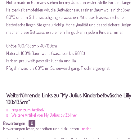
Motto made in Germany stehen bei my Julius an erster Stelle. Für eine lange
Haltbarkeit empfehlen wir, die Bettwäsche aus reiner Baumwolle nicht über
60°C und im Schonwaschgang zu waschen. Mit dieser klassisch schönen
Bettwäsche liegen Sie genau richtig. Hohe Qualität und das stilsichere Design
machen diese Bettwäsche zu einem Hingucker in jedem Kinderzimmer.
Größe: 100/135cm x 40/60cm
Material: 100% Baumwolle (waschbar bis 60°C)
Farben: grau weiß gestreift, fuchsia und lila
Pfegehinweis: bis 60°C im Schonwaschgang, Trocknergeeignet
Weiterführende Links zu "My Julius Kinderbettwäsche Lilly
100x135cm"
Fragen zum Artikel?
Weitere Artikel von My Julius by Zöllner
Bewertungen
0
Bewertungen lesen, schreiben und diskutieren...
mehr