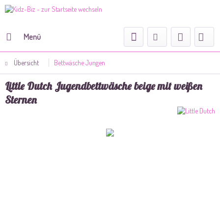
Menü
Übersicht
Bettwäsche Jungen
Little Dutch Jugendbettwäsche beige mit weißen
Sternen