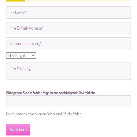
Bitte geben Sie die Zahlenfolge in das nachfolgende Textfeld ein.
Die mit einem * markierten Felder sind Pflichtfelder.
Speichern