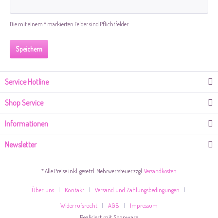
Die mit einem * markierten Felder sind Pflichtfelder.
Speichern
Service Hotline
Shop Service
Informationen
Newsletter
* Alle Preise inkl. gesetzl. Mehrwertsteuer zzgl.
Versandkosten
Über uns
Kontakt
Versand und Zahlungsbedingungen
Widerrufsrecht
AGB
Impressum
Realisiert mit Shopware