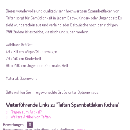
Dieses wundervolle und qualitativ sehr hochwertigen Spannbettlaken von
Taftan sorgt für Gemütlichkeit in jedem Baby-, Kinder- oder Jugendbett. Es
sieht wunderschön aus und verleiht jeder Bettwäsche noch den richtigen
Pfiff. Zudem ist es zeitlos, klassisch und super modern.
wählbare Größen:
40 x 80 cm Wiege/Stubenwagen
70 x 140 cm Kinderbett
90 x 200 cm Jugendbett/normales Bett
Material: Baumwolle
Bitte wählen Sie Ihre gewünschte Größe unter Optionen aus.
Weiterführende Links zu "Taftan Spannbettlaken fuchsia"
Fragen zum Artikel?
Weitere Artikel von Taftan
Bewertungen
0
Bewertungen lesen, schreiben und diskutieren...
mehr