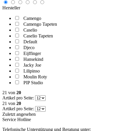
Hersteller
Camengo
Camengo Tapeten
Caselio
Caselio Tapeten
Default
Djeco
Eijffinger
Hansekind
Jacky Joe
Lilipinso
Moulin Roty
PIP Studio
21
von
20
Artikel pro Seite:
21
von
20
Artikel pro Seite:
Zuletzt angesehen
Service Hotline
Telefonische Unterstützung und Beratung unter: