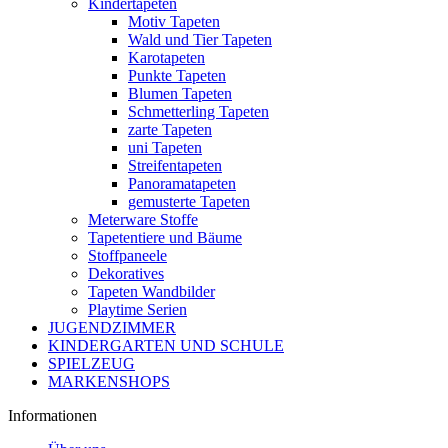
Kindertapeten
Motiv Tapeten
Wald und Tier Tapeten
Karotapeten
Punkte Tapeten
Blumen Tapeten
Schmetterling Tapeten
zarte Tapeten
uni Tapeten
Streifentapeten
Panoramatapeten
gemusterte Tapeten
Meterware Stoffe
Tapetentiere und Bäume
Stoffpaneele
Dekoratives
Tapeten Wandbilder
Playtime Serien
JUGENDZIMMER
KINDERGARTEN UND SCHULE
SPIELZEUG
MARKENSHOPS
Informationen