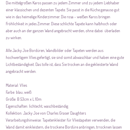
Die mittelgroßen Karos passen zu jedem Zimmer und zu jedem Liebhaber
einer klassischen und dezenten Tapete. Sie passt in die Küche genauso gut
wie in das heimelige Kinderzimmer. Die rosa - weißen Karos bringen
Fröhlichkeit in jedes Zimmer. Diese schlichte Tapete kann halbhoch oder
aber auch an der ganzen Wand angebracht werden, ohne dabei überladen
zu wirken.
Alle Jacky Joe Bordüren, Wandbilder oder Tapeten werden aus
hochwertigem Vlies gefertigt, sie sind somit abwaschbar und haben eine gute
Lichtbeständigkeit. Das tolle ist, dass Sie trocken an die gekleisterte Wand
angebracht werden.
Material: Vlies
Farbe: blau, weiß
Größe: B 53cm x L 10m
Eigenschaften: lichtecht, waschbeständig
Kollektion: Jacky Joe von Charles Graser Daughters
Verarbeitungshinweise: Tapetenkleister für Vliestapeten verwenden, die
Wand damit einkleistern, die trockene Bordüre anbringen, trrocknen lassen