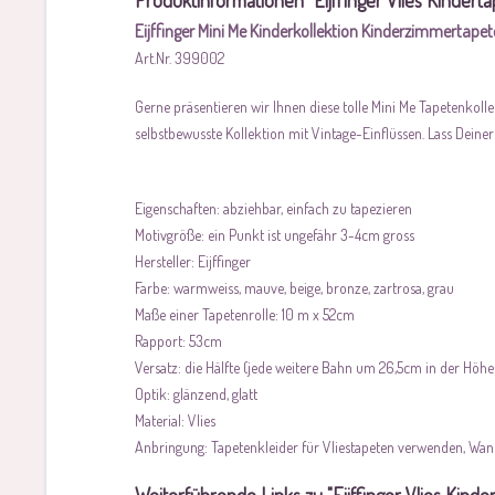
Produktinformationen "Eijffinger Vlies Kinderta
Eijffinger Mini Me Kinderkollektion Kinderzimmertape
Art.Nr. 399002
Gerne präsentieren wir Ihnen diese tolle Mini Me Tapetenkollek
selbstbewusste Kollektion mit Vintage-Einflüssen. Lass Deiner 
Eigenschaften: abziehbar, einfach zu tapezieren
Motivgröße: ein Punkt ist ungefähr 3-4cm gross
Hersteller: Eijffinger
Farbe: warmweiss, mauve, beige, bronze, zartrosa, grau
Maße einer Tapetenrolle: 10 m x 52cm
Rapport: 53cm
Versatz: die Hälfte (jede weitere Bahn um 26,5cm in der Höhe
Optik: glänzend, glatt
Material: Vlies
Anbringung: Tapetenkleider für Vliestapeten verwenden, Wand