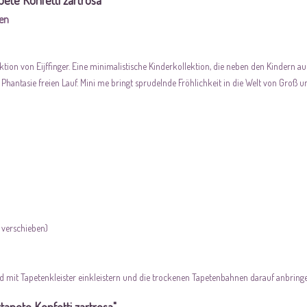
pete Konfetti zartrosa"
ten
tion von Eijffinger. Eine minimalistische Kinderkollektion, die neben den Kindern auc
Phantasie freien Lauf. Mini me bringt sprudelnde Fröhlichkeit in die Welt von Groß un
 verschieben)
 mit Tapetenkleister einkleistern und die trockenen Tapetenbahnen darauf anbringen