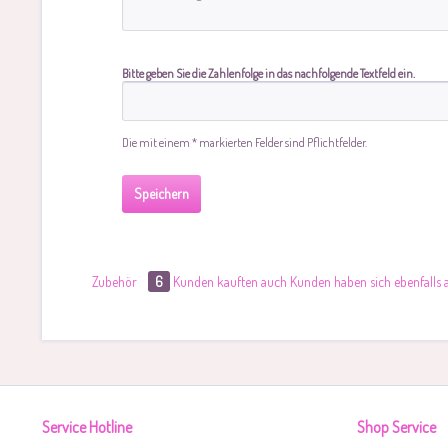
Bitte geben Sie die Zahlenfolge in das nachfolgende Textfeld ein.
Die mit einem * markierten Felder sind Pflichtfelder.
Speichern
Zubehör
6
Kunden kauften auch
Kunden haben sich ebenfalls
Service Hotline
Shop Service