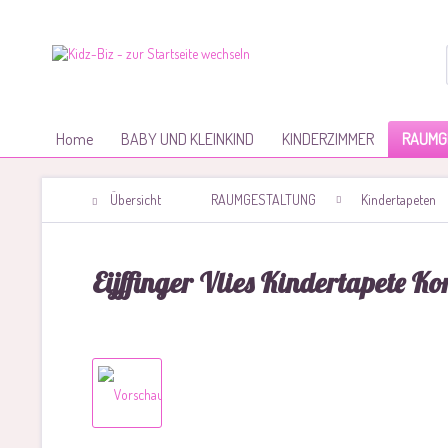
Home
BABY UND KLEINKIND
KINDERZIMMER
RAUMG
Übersicht
RAUMGESTALTUNG
Kindertapeten
Eijffinger Vlies Kindertapete Kon