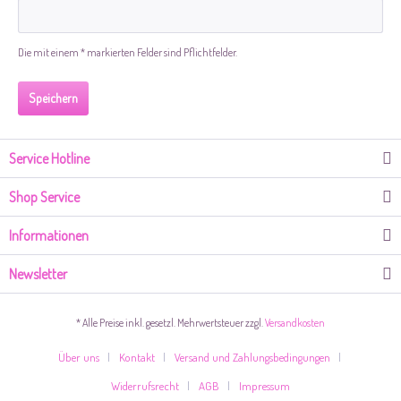
Die mit einem * markierten Felder sind Pflichtfelder.
Speichern
Service Hotline
Shop Service
Informationen
Newsletter
* Alle Preise inkl. gesetzl. Mehrwertsteuer zzgl.
Versandkosten
Über uns
Kontakt
Versand und Zahlungsbedingungen
Widerrufsrecht
AGB
Impressum