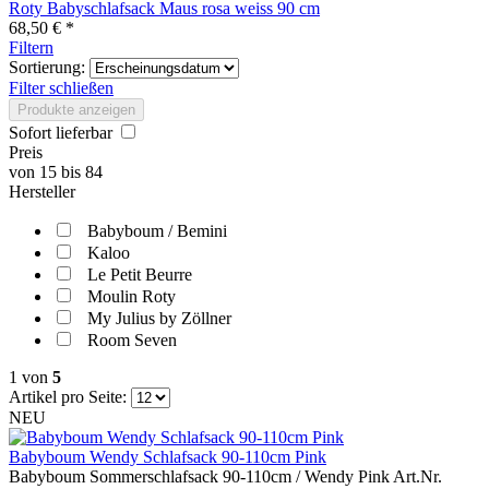
Roty Babyschlafsack Maus rosa weiss 90 cm
68,50 € *
Filtern
Sortierung:
Filter schließen
Produkte anzeigen
Sofort lieferbar
Preis
von
15
bis
84
Hersteller
Babyboum / Bemini
Kaloo
Le Petit Beurre
Moulin Roty
My Julius by Zöllner
Room Seven
1
von
5
Artikel pro Seite:
NEU
Babyboum Wendy Schlafsack 90-110cm Pink
Babyboum Sommerschlafsack 90-110cm / Wendy Pink Art.Nr.