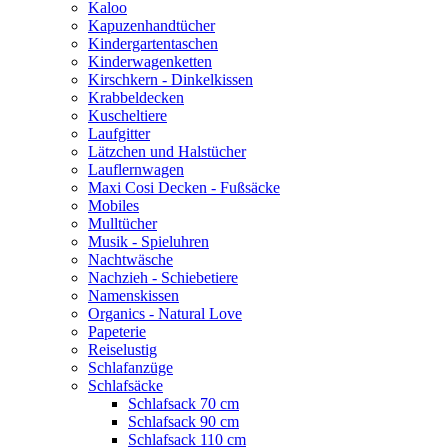
Kaloo
Kapuzenhandtücher
Kindergartentaschen
Kinderwagenketten
Kirschkern - Dinkelkissen
Krabbeldecken
Kuscheltiere
Laufgitter
Lätzchen und Halstücher
Lauflernwagen
Maxi Cosi Decken - Fußsäcke
Mobiles
Mulltücher
Musik - Spieluhren
Nachtwäsche
Nachzieh - Schiebetiere
Namenskissen
Organics - Natural Love
Papeterie
Reiselustig
Schlafanzüge
Schlafsäcke
Schlafsack 70 cm
Schlafsack 90 cm
Schlafsack 110 cm