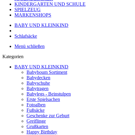
KINDERGARTEN UND SCHULE
SPIELZEUG
MARKENSHOPS
BABY UND KLEINKIND
Schlafsäcke
Menü schließen
Kategorien
BABY UND KLEINKIND
Babyboum Sortiment
Babydecken
Babyschuhe
Babytragen
Babylegs - Beinstulpen
Erste Spielsachen
Fotoalben
Fußsäcke
Geschenke zur Geburt
Greiflinge
Grußkarten
Happy Birthday