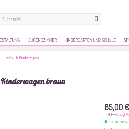
ESTALTUNG
JUGENDZIMMER
KINDERGARTEN UND SCHULE
SP
Fußsack Kinderwagen
t Kinderwagen braun
85,00 €
inkl. MwSt.
zzgl. 
Sofort versan