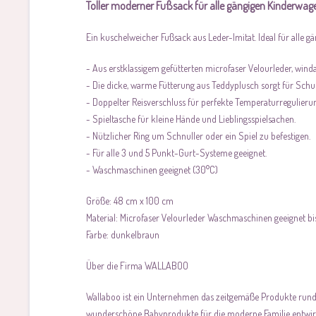
Toller moderner Fußsack für alle gängigen Kinderw
Ein kuschelweicher Fußsack aus Leder-Imitat. Ideal für alle 
- Aus erstklassigem gefütterten microfaser Velourleder, wi
- Die dicke, warme Fütterung aus Teddyplusch sorgt für Schu
- Doppelter Reisverschluss für perfekte Temperaturregulieru
- Spieltasche für kleine Hände und Lieblingsspielsachen.
- Nützlicher Ring um Schnuller oder ein Spiel zu befestigen.
- Für alle 3 und 5 Punkt-Gurt-Systeme geeignet.
- Waschmaschinen geeignet (30°C)
Größe: 48 cm x 100 cm
Material: Microfaser Velourleder Waschmaschinen geeignet b
Farbe: dunkelbraun
Über die Firma WALLABOO
Wallaboo ist ein Unternehmen das zeitgemäße Produkte rund u
wunderschöne Babyprodukte für die moderne Familie entwirf