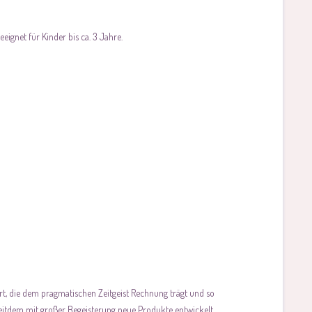
ignet für Kinder bis ca. 3 Jahre.
rt, die dem pragmatischen Zeitgeist Rechnung trägt und so
eitdem mit großer Begeisterung neue Produkte entwickelt