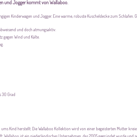
agen und Jogger kommt von Wallaboo.
gängigen Kinderwagen und Jogger. Eine warme, robuste Kuscheldecke zum Schlafen. Gee
ndabweisend und doch atmungsaktiv.
tz gegen Wind und Kälte.
ng.
is 30 Grad
ms Kind herstellt. Die Wallaboo Kollektion wird von einer begeisterten Mutter kreie
t. Wallaboo ist ein niederländisches Unternehmen, das 2005 gegründet wurde und s