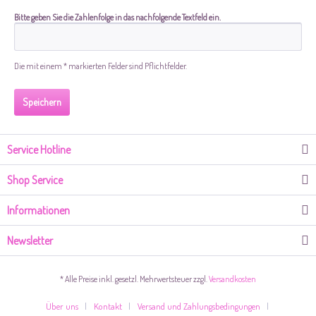
Bitte geben Sie die Zahlenfolge in das nachfolgende Textfeld ein.
Die mit einem * markierten Felder sind Pflichtfelder.
Speichern
Service Hotline
Shop Service
Informationen
Newsletter
* Alle Preise inkl. gesetzl. Mehrwertsteuer zzgl.
Versandkosten
Über uns
Kontakt
Versand und Zahlungsbedingungen