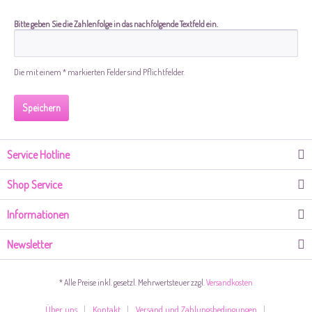
Bitte geben Sie die Zahlenfolge in das nachfolgende Textfeld ein.
Die mit einem * markierten Felder sind Pflichtfelder.
Speichern
Service Hotline
Shop Service
Informationen
Newsletter
* Alle Preise inkl. gesetzl. Mehrwertsteuer zzgl.
Versandkosten
Über uns
Kontakt
Versand und Zahlungsbedingungen