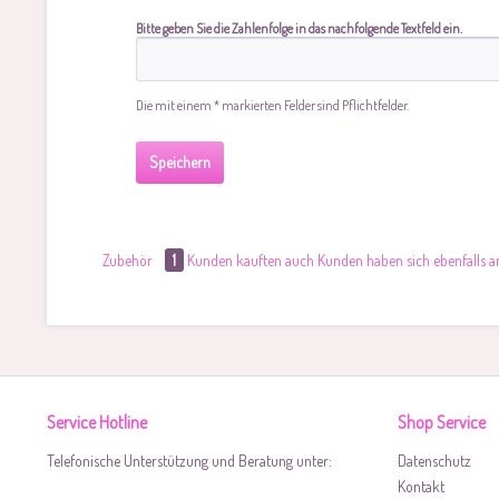
Bitte geben Sie die Zahlenfolge in das nachfolgende Textfeld ein.
Die mit einem * markierten Felder sind Pflichtfelder.
Speichern
Zubehör
1
Kunden kauften auch
Kunden haben sich ebenfalls 
Service Hotline
Shop Service
Telefonische Unterstützung und Beratung unter:
Datenschutz
Kontakt