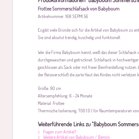
Produktinformationen "Babyboum Sommerschl
Frottee Sommerschlafsack von Babyboum
Artikelnummer: 168 SEPMI 56
Es gibt viele Gründe sich für die Artikel von Babyboum zu en
Sie sind absolut trendig, kuschelig und funktionell.
Wer die Firma Babyboum kennt, weiß das dieser Schlafsack id
durchgewaschen und getrocknet. Schlafsack in hochwertiger F
geschlossen als Sack oder mit freier Beinfreistellung nutzen.
der Reissverschluß die zarte Haut des Kindes nicht verletzen 
Größe: 90 cm
Altersempfehlung: 6 - 24 Monate
Material: Frottee
Thermische Isoliereung: TOG 1.0 ( für Raumtemperaturen von 
Weiterführende Links zu "Babyboum Sommersc
Fragen zum Artikel?
Weitere Artikel von Babyboum / Bemini