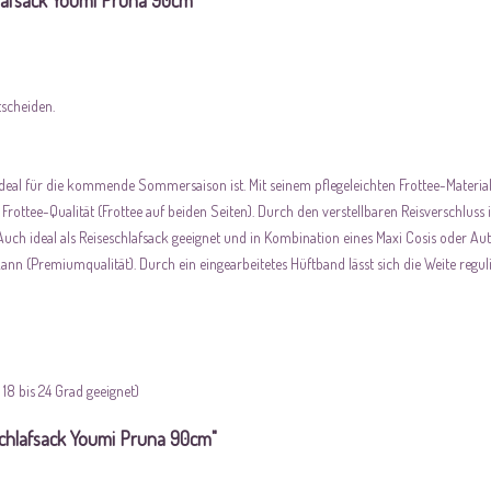
afsack Youmi Pruna 90cm"
tscheiden.
eal für die kommende Sommersaison ist. Mit seinem pflegeleichten Frottee-Material 
rottee-Qualität (Frottee auf beiden Seiten). Durch den verstellbaren Reisverschlu
 Auch ideal als Reiseschlafsack geeignet und in Kombination eines Maxi Cosis oder Aut
kann (Premiumqualität). Durch ein eingearbeitetes Hüftband lässt sich die Weite regul
18 bis 24 Grad geeignet)
hlafsack Youmi Pruna 90cm"