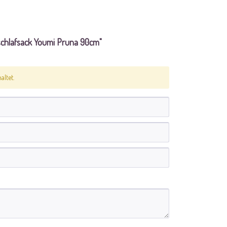
hlafsack Youmi Pruna 90cm"
ltet.