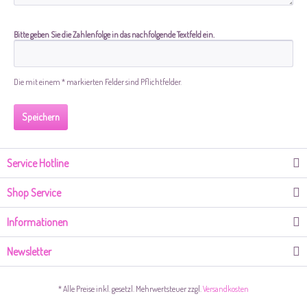
Bitte geben Sie die Zahlenfolge in das nachfolgende Textfeld ein.
Die mit einem * markierten Felder sind Pflichtfelder.
Speichern
Service Hotline
Shop Service
Informationen
Newsletter
* Alle Preise inkl. gesetzl. Mehrwertsteuer zzgl.
Versandkosten