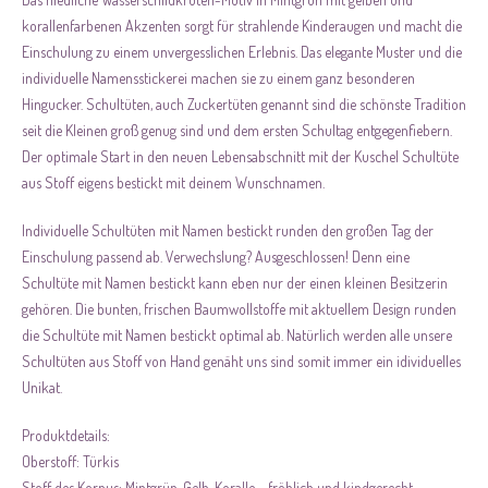
korallenfarbenen Akzenten sorgt für strahlende Kinderaugen und macht die
Einschulung zu einem unvergesslichen Erlebnis. Das elegante Muster und die
individuelle Namensstickerei machen sie zu einem ganz besonderen
Hingucker. Schultüten, auch Zuckertüten genannt sind die schönste Tradition
seit die Kleinen groß genug sind und dem ersten Schultag entgegenfiebern.
Der optimale Start in den neuen Lebensabschnitt mit der Kuschel Schultüte
aus Stoff eigens bestickt mit deinem Wunschnamen.
Individuelle Schultüten mit Namen bestickt runden den großen Tag der
Einschulung passend ab. Verwechslung? Ausgeschlossen! Denn eine
Schultüte mit Namen bestickt kann eben nur der einen kleinen Besitzerin
gehören. Die bunten, frischen Baumwollstoffe mit aktuellem Design runden
die Schultüte mit Namen bestickt optimal ab. Natürlich werden alle unsere
Schultüten aus Stoff von Hand genäht uns sind somit immer ein idividuelles
Unikat.
Produktdetails:
Oberstoff: Türkis
Stoff des Korpus: Mintgrün, Gelb, Koralle - fröhlich und kindgerecht