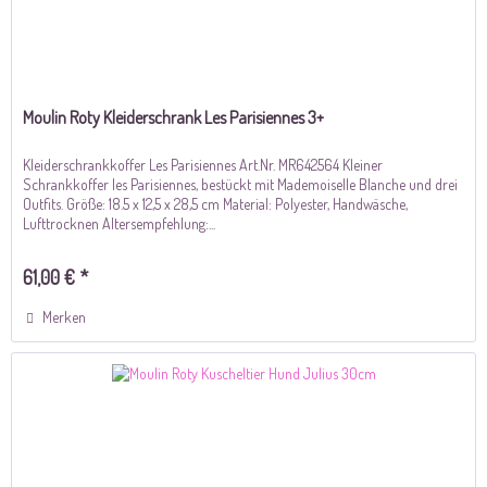
Moulin Roty Kleiderschrank Les Parisiennes 3+
Kleiderschrankkoffer Les Parisiennes Art.Nr. MR642564 Kleiner
Schrankkoffer les Parisiennes, bestückt mit Mademoiselle Blanche und drei
Outfits. Größe: 18.5 x 12,5 x 28,5 cm Material: Polyester, Handwäsche,
Lufttrocknen Altersempfehlung:...
61,00 € *
Merken