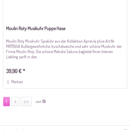
Moulin Roty Musikuhr Puppe Hase
Moulin Roty Musikuhr Spieluhr aus der Kollektion Apres la pluie Art.Nr.
MR715041 Außergewöhnliche, kuschelweiche und sehr schöne Musikuhr der
Firma Moulin Roty. Die schöne Melodie Sakura begleitet Ihren kleinen
Liebling sanft in den...
39,90 € *
Merken
1
von
19