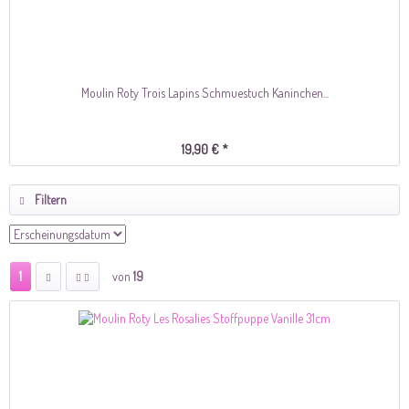
Moulin Roty Trois Lapins Schmuestuch Kaninchen...
19,90 € *
Filtern
1
von
19