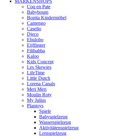
MARKENSHOPS
Coq en Pate
Babyboum
Bopita Kindermöbel
Camengo
Caselio
Djeco
Ebulobo
Eijffinger
Filibabba
Kaloo
Kids Concept
Les Skewies
LifeTime
Little Dutch
Lorena Canals
Meri Meri
Moulin Roty
My Julius
Plantoys
Spiele
Babyspielzeug
Wasserspielzeug
Aktivitätenspielzeug
Lernspielzeug