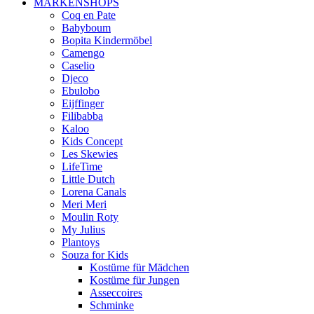
MARKENSHOPS
Coq en Pate
Babyboum
Bopita Kindermöbel
Camengo
Caselio
Djeco
Ebulobo
Eijffinger
Filibabba
Kaloo
Kids Concept
Les Skewies
LifeTime
Little Dutch
Lorena Canals
Meri Meri
Moulin Roty
My Julius
Plantoys
Souza for Kids
Kostüme für Mädchen
Kostüme für Jungen
Asseccoires
Schminke