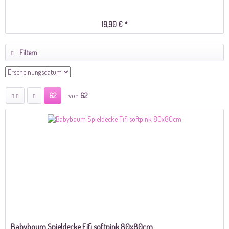
19,90 € *
Filtern
62
von
62
Babyboum Spieldecke Fifi softpink 80x80cm