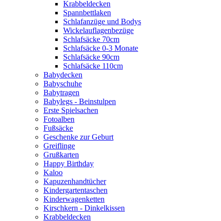
Krabbeldecken
Spannbettlaken
Schlafanzüge und Bodys
Wickelauflagenbezüge
Schlafsäcke 70cm
Schlafsäcke 0-3 Monate
Schlafsäcke 90cm
Schlafsäcke 110cm
Babydecken
Babyschuhe
Babytragen
Babylegs - Beinstulpen
Erste Spielsachen
Fotoalben
Fußsäcke
Geschenke zur Geburt
Greiflinge
Grußkarten
Happy Birthday
Kaloo
Kapuzenhandtücher
Kindergartentaschen
Kinderwagenketten
Kirschkern - Dinkelkissen
Krabbeldecken