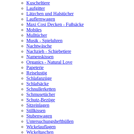
Kuscheltiere
Laufgitter
Lätzchen und Halstücher
Lauflernwagen
Maxi Cosi Decken - Fußsäcke
Mobiles
Mulltücher
Musik - Spieluhren
Nachtwäsche
Nachzieh - Schiebetiere
Namenskissen
Organics - Natural Love
Papeterie
Reiselustig
Schlafanzüge
Schlafsäcke
Schnullerketten
Schmusetücher
Schutz-Bezüge
Sitzeinlagen
Stillkissen
Stubenwagen
Untersuchungshefthüllen
Wickelauflagen
Wickeltaschen