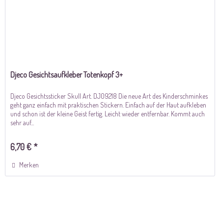
Djeco Gesichtsaufkleber Totenkopf 3+
Djeco Gesichtssticker Skull Art. DJ09218 Die neue Art des Kinderschminkes
geht ganz einfach mit praktischen Stickern. Einfach auf der Haut aufkleben
und schon ist der kleine Geist fertig. Leicht wieder entfernbar. Kommt auch
sehr auf...
6,70 € *
Merken