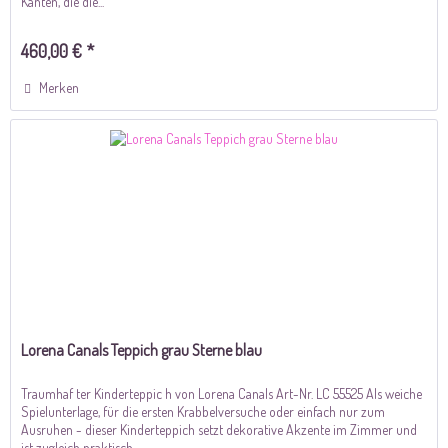
Kanten, die die...
460,00 € *
Merken
Lorena Canals Teppich grau Sterne blau
Traumhaf ter Kinderteppic h von Lorena Canals Art-Nr. LC 55525 Als weiche
Spielunterlage, für die ersten Krabbelversuche oder einfach nur zum
Ausruhen - dieser Kinderteppich setzt dekorative Akzente im Zimmer und
ist zugleich praktisch,...