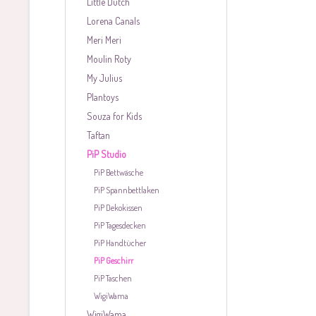
Little Dutch
Lorena Canals
Meri Meri
Moulin Roty
My Julius
Plantoys
Souza for Kids
Taftan
PiP Studio
PiP Bettwäsche
PiP Spannbettlaken
PiP Dekokissen
PiP Tagesdecken
PiP Handtücher
PiP Geschirr
PiP Taschen
WigiWama
WigiWama