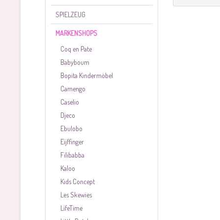
SPIELZEUG
MARKENSHOPS
Coq en Pate
Babyboum
Bopita Kindermöbel
Camengo
Caselio
Djeco
Ebulobo
Eijffinger
Filibabba
Kaloo
Kids Concept
Les Skewies
LifeTime