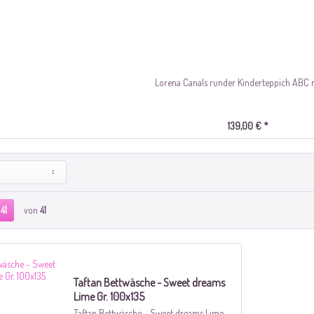
Lorena Canals runder Kinderteppich ABC na
139,00 € *
41
von
41
Taftan Bettwäsche - Sweet dreams
Lime Gr. 100x135
Taftan Bettwäsche - Sweet dreams Lime