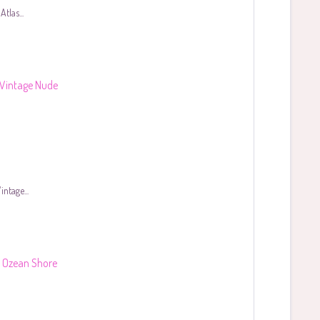
tlas...
ntage...