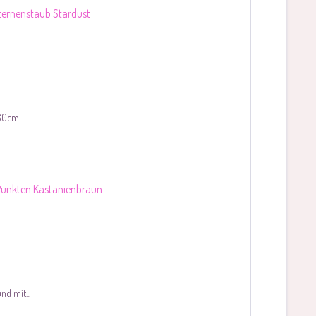
0cm...
d mit...