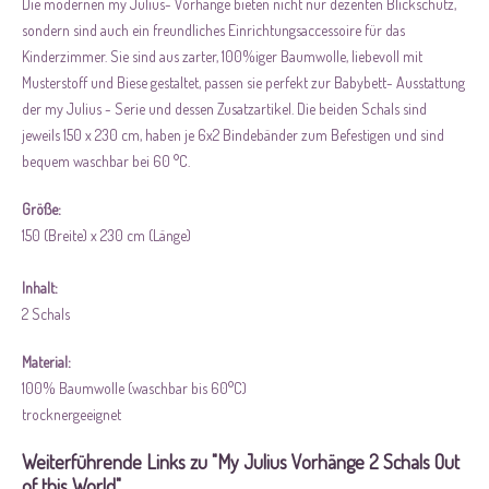
Die modernen my Julius- Vorhänge bieten nicht nur dezenten Blickschutz,
sondern sind auch ein freundliches Einrichtungsaccessoire für das
Kinderzimmer. Sie sind aus zarter, 100%iger Baumwolle, liebevoll mit
Musterstoff und Biese gestaltet, passen sie perfekt zur Babybett- Ausstattung
der my Julius - Serie und dessen Zusatzartikel. Die beiden Schals sind
jeweils 150 x 230 cm, haben je 6x2 Bindebänder zum Befestigen und sind
bequem waschbar bei 60 °C.
Größe:
150 (Breite) x 230 cm (Länge)
Inhalt:
2 Schals
Material:
100% Baumwolle (waschbar bis 60°C)
trocknergeeignet
Weiterführende Links zu "My Julius Vorhänge 2 Schals Out
of this World"