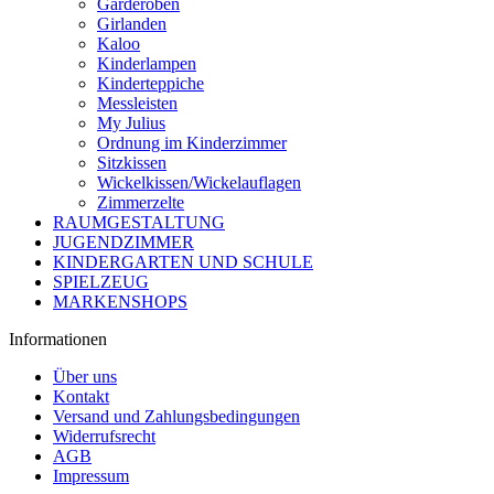
Garderoben
Girlanden
Kaloo
Kinderlampen
Kinderteppiche
Messleisten
My Julius
Ordnung im Kinderzimmer
Sitzkissen
Wickelkissen/Wickelauflagen
Zimmerzelte
RAUMGESTALTUNG
JUGENDZIMMER
KINDERGARTEN UND SCHULE
SPIELZEUG
MARKENSHOPS
Informationen
Über uns
Kontakt
Versand und Zahlungsbedingungen
Widerrufsrecht
AGB
Impressum