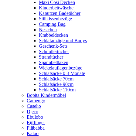
Maxi Cosi Decken
Kinderbettwäsche
Kaputzen Badetücher
Stillkissenbezüge
Camping Bag
Nestchen
Krabbeldecken
Schlafanzüge und Bodys
Geschenk-Sets
Schnullertücher
Strandtücher
Spannbettlaken
Wickelauflagenbezüge
Schlafsäcke 0-3 Monate
Schlafsäcke 70cm
Schlafsäcke 90cm
Schlafsäcke 110cm
Bopita Kindermöbel
Camengo
Caselio
Djeco
Ebulobo
Eijffinger
Filibabba
Kaloo