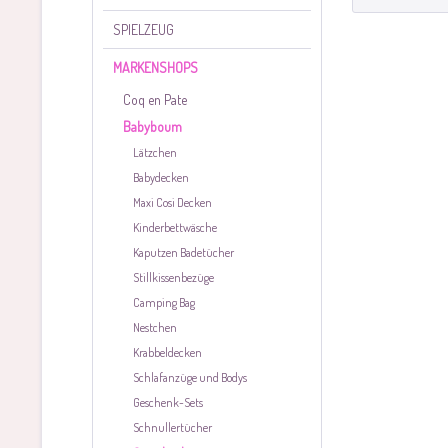
SPIELZEUG
MARKENSHOPS
Coq en Pate
Babyboum
Lätzchen
Babydecken
Maxi Cosi Decken
Kinderbettwäsche
Kaputzen Badetücher
Stillkissenbezüge
Camping Bag
Nestchen
Krabbeldecken
Schlafanzüge und Bodys
Geschenk-Sets
Schnullertücher