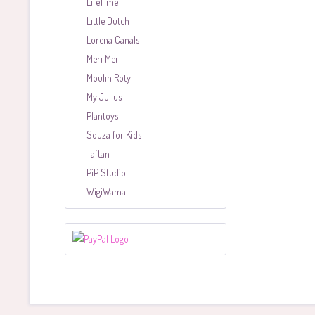
LifeTime
Little Dutch
Lorena Canals
Meri Meri
Moulin Roty
My Julius
Plantoys
Souza for Kids
Taftan
PiP Studio
WigiWama