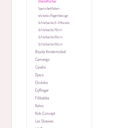
Strandtücher
Spannbettlaken
Wickelauflagenbezüge
Schlafsäcke 0-3 Monate
Schlafsäcke 70cm
Schlafsäcke 90cm
Schlafsäcke 110cm
Bopita Kindermöbel
Camengo
Caselio
Djeco
Ebulobo
Eijffinger
Filibabba
Kaloo
Kids Concept
Les Skewies