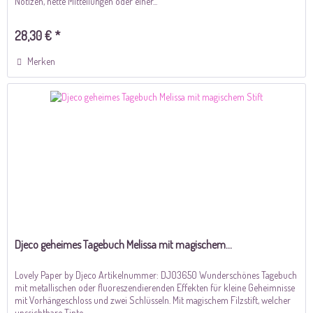
Notizen, nette Mitteilungen oder einer...
28,30 € *
Merken
Djeco geheimes Tagebuch Melissa mit magischem...
Lovely Paper by Djeco Artikelnummer: DJ03650 Wunderschönes Tagebuch
mit metallischen oder fluoreszendierenden Effekten für kleine Geheimnisse
mit Vorhängeschloss und zwei Schlüsseln. Mit magischem Filzstift, welcher
unssichtbare Tinte...