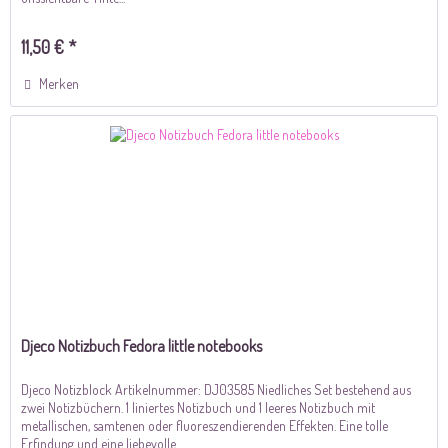
11,50 € *
Merken
Djeco Notizbuch Fedora little notebooks
Djeco Notizblock Artikelnummer: DJ03585 Niedliches Set bestehend aus
zwei Notizbüchern. 1 liniertes Notizbuch und 1 leeres Notizbuch mit
metallischen, samtenen oder fluoreszendierenden Effekten. Eine tolle
Erfindung und eine liebevolle...