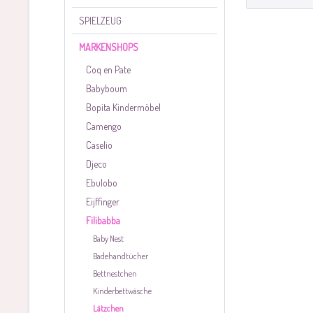
SPIELZEUG
MARKENSHOPS
Coq en Pate
Babyboum
Bopita Kindermöbel
Camengo
Caselio
Djeco
Ebulobo
Eijffinger
Filibabba
Baby Nest
Badehandtücher
Bettnestchen
Kinderbettwäsche
Lätzchen