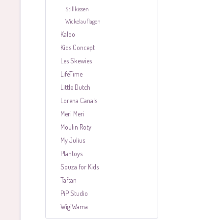
Stillkissen
Wickelauflagen
Kaloo
Kids Concept
Les Skewies
LifeTime
Little Dutch
Lorena Canals
Meri Meri
Moulin Roty
My Julius
Plantoys
Souza for Kids
Taftan
PiP Studio
WigiWama