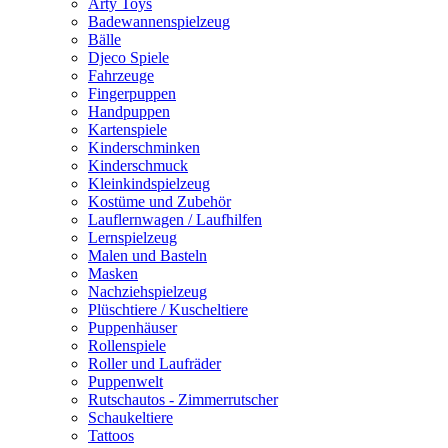
Arty Toys
Badewannenspielzeug
Bälle
Djeco Spiele
Fahrzeuge
Fingerpuppen
Handpuppen
Kartenspiele
Kinderschminken
Kinderschmuck
Kleinkindspielzeug
Kostüme und Zubehör
Lauflernwagen / Laufhilfen
Lernspielzeug
Malen und Basteln
Masken
Nachziehspielzeug
Plüschtiere / Kuscheltiere
Puppenhäuser
Rollenspiele
Roller und Laufräder
Puppenwelt
Rutschautos - Zimmerrutscher
Schaukeltiere
Tattoos