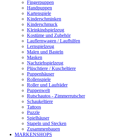
Fingerpuppen
Handpuppen
Kartenspiele
Kinderschminken
Kinderschmuck
Kleinkindspielzeug
Kostüme und Zubehör
Lauflernwagen / Laufhilfen
Lernspielzeug
Malen und Basteln
Masken
Nachziehspielzeug
Plüschtiere / Kuscheltiere
Puppenhäuser
Rollenspiele
Roller und Laufräder
Puppenwelt
Rutschautos - Zimmerrutscher
Schaukeltiere
Tattoos
Puzzle
Spielhäuser
Stapeln und Stecken
Zusammenbauen
MARKENSHOPS