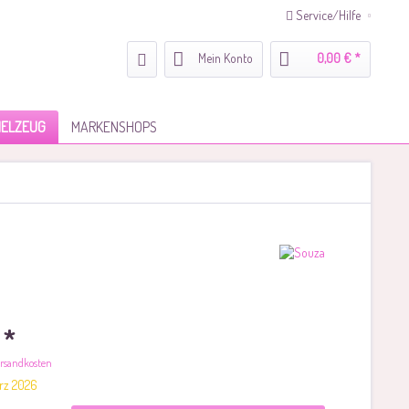
Service/Hilfe
Mein Konto
0,00 € *
IELZEUG
MARKENSHOPS
 *
Versandkosten
ärz 2026