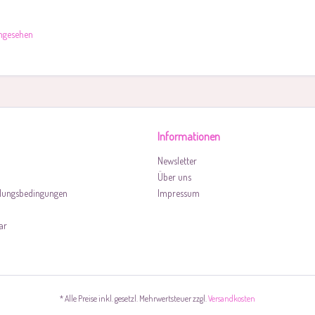
angesehen
Informationen
Newsletter
Über uns
lungsbedingungen
Impressum
ar
* Alle Preise inkl. gesetzl. Mehrwertsteuer zzgl.
Versandkosten