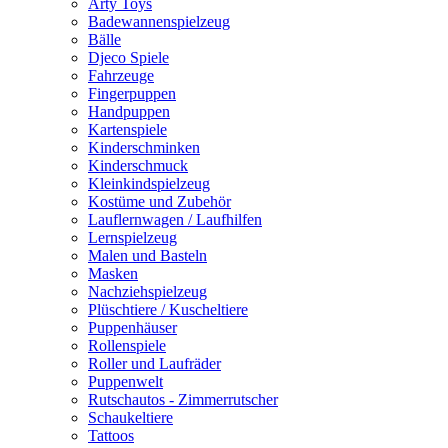
Arty Toys
Badewannenspielzeug
Bälle
Djeco Spiele
Fahrzeuge
Fingerpuppen
Handpuppen
Kartenspiele
Kinderschminken
Kinderschmuck
Kleinkindspielzeug
Kostüme und Zubehör
Lauflernwagen / Laufhilfen
Lernspielzeug
Malen und Basteln
Masken
Nachziehspielzeug
Plüschtiere / Kuscheltiere
Puppenhäuser
Rollenspiele
Roller und Laufräder
Puppenwelt
Rutschautos - Zimmerrutscher
Schaukeltiere
Tattoos