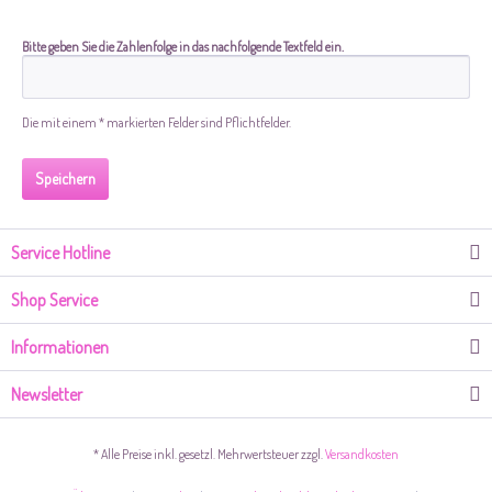
Bitte geben Sie die Zahlenfolge in das nachfolgende Textfeld ein.
Die mit einem * markierten Felder sind Pflichtfelder.
Speichern
Service Hotline
Shop Service
Informationen
Newsletter
* Alle Preise inkl. gesetzl. Mehrwertsteuer zzgl.
Versandkosten