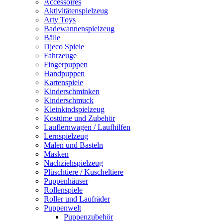
Accessoires
Aktivitätenspielzeug
Arty Toys
Badewannenspielzeug
Bälle
Djeco Spiele
Fahrzeuge
Fingerpuppen
Handpuppen
Kartenspiele
Kinderschminken
Kinderschmuck
Kleinkindspielzeug
Kostüme und Zubehör
Lauflernwagen / Laufhilfen
Lernspielzeug
Malen und Basteln
Masken
Nachziehspielzeug
Plüschtiere / Kuscheltiere
Puppenhäuser
Rollenspiele
Roller und Laufräder
Puppenwelt
Puppenzubehör