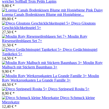
weicher Softball Trois Petits Lapins
9,80 € *
Lorena Canals Bodenkissen Blume mit Honigbiene...
89,00 € *
Djeco Gloutons
Geschicklichkeitsspiel 5+
27,50 € *
Moulin Roty
Riesenseifenblasen Set 7+
31,50 € *
Djeco Gedächtnisspiel
Tapikekoi 5+
14,50 € *
Moulin Roty
Malbuch mit Stickern Baumhaus 3+
9,90 € *
Moulin
Roty Werkzeugkasten La Grande Famille 3+
44,50 € *
Djeco Springseil Rosita 5+
8,90 € *
Djeco Schmuck kleine
Miezekatze
12,40 € *