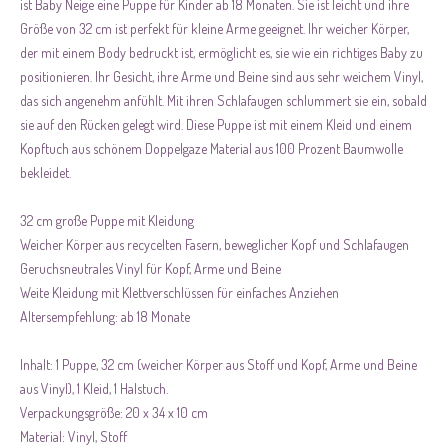
ist Baby Neige eine Puppe für Kinder ab 18 Monaten. Sie ist leicht und ihre
Größe von 32 cm ist perfekt für kleine Arme geeignet. Ihr weicher Körper,
der mit einem Body bedruckt ist, ermöglicht es, sie wie ein richtiges Baby zu
positionieren. Ihr Gesicht, ihre Arme und Beine sind aus sehr weichem Vinyl,
das sich angenehm anfühlt. Mit ihren Schlafaugen schlummert sie ein, sobald
sie auf den Rücken gelegt wird. Diese Puppe ist mit einem Kleid und einem
Kopftuch aus schönem Doppelgaze Material aus 100 Prozent Baumwolle
bekleidet.
32 cm große Puppe mit Kleidung
Weicher Körper aus recycelten Fasern, beweglicher Kopf und Schlafaugen
Geruchsneutrales Vinyl für Kopf, Arme und Beine
Weite Kleidung mit Klettverschlüssen für einfaches Anziehen
Altersempfehlung: ab 18 Monate
Inhalt: 1 Puppe, 32 cm (weicher Körper aus Stoff und Kopf, Arme und Beine
aus Vinyl), 1 Kleid, 1 Halstuch.
Verpackungsgröße: 20 x 34 x 10 cm
Material: Vinyl, Stoff