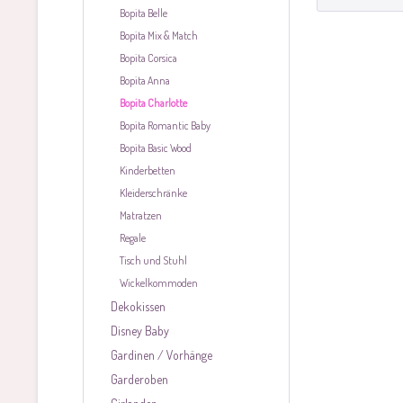
Bopita Belle
Bopita Mix & Match
Bopita Corsica
Bopita Anna
Bopita Charlotte
Bopita Romantic Baby
Bopita Basic Wood
Kinderbetten
Kleiderschränke
Matratzen
Regale
Tisch und Stuhl
Wickelkommoden
Dekokissen
Disney Baby
Gardinen / Vorhänge
Garderoben