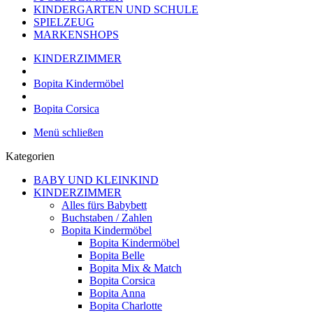
KINDERGARTEN UND SCHULE
SPIELZEUG
MARKENSHOPS
KINDERZIMMER
Bopita Kindermöbel
Bopita Corsica
Menü schließen
Kategorien
BABY UND KLEINKIND
KINDERZIMMER
Alles fürs Babybett
Buchstaben / Zahlen
Bopita Kindermöbel
Bopita Kindermöbel
Bopita Belle
Bopita Mix & Match
Bopita Corsica
Bopita Anna
Bopita Charlotte