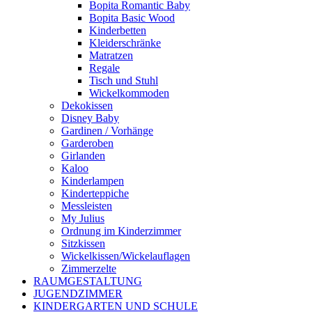
Bopita Romantic Baby
Bopita Basic Wood
Kinderbetten
Kleiderschränke
Matratzen
Regale
Tisch und Stuhl
Wickelkommoden
Dekokissen
Disney Baby
Gardinen / Vorhänge
Garderoben
Girlanden
Kaloo
Kinderlampen
Kinderteppiche
Messleisten
My Julius
Ordnung im Kinderzimmer
Sitzkissen
Wickelkissen/Wickelauflagen
Zimmerzelte
RAUMGESTALTUNG
JUGENDZIMMER
KINDERGARTEN UND SCHULE