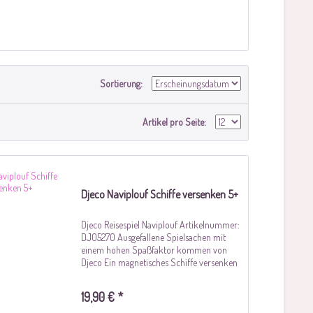
Sortierung:
Artikel pro Seite:
Djeco Naviplouf Schiffe versenken 5+
Djeco Reisespiel Naviplouf Artikelnummer:
DJ05270 Ausgefallene Spielsachen mit
einem hohen Spaßfaktor kommen von
Djeco Ein magnetisches Schiffe versenken
Spiel für kleine Seefahrer - super auch für
die Reise, da ein lästiges Wegrutschen...
19,90 € *