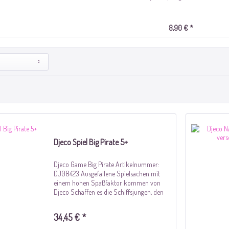
8,90 € *
Djeco Spiel Big Pirate 5+
Djeco Game Big Pirate Artikelnummer:
DJ08423 Ausgefallene Spielsachen mit
einem hohen Spaßfaktor kommen von
Djeco Schaffen es die Schiffsjungen, den
Schatz von Big Pirate zu stehlen, bevor
dieser sie einholt? Der Schiffsjungen-
34,45 € *
Spieler...