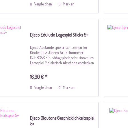
Vergleichen
Merken
Djeco Eduludo Legespiel Sticks 5+
Djeco Abstände spielerisch Lernen für
Kinder ab 5 Jahren Artikelnummer:
DJ08356 Ein pädagogisch sehr sinnvolles
Lernspiel. Spielerisch Abstände entdecken
und begreifen. Eduludo Sticks vermittelt
mit zunehmenden Schwierigkeitsgraden
16,90 € *
auf...
Vergleichen
Merken
Djeco Gloutons Geschicklichkeitsspiel
5+