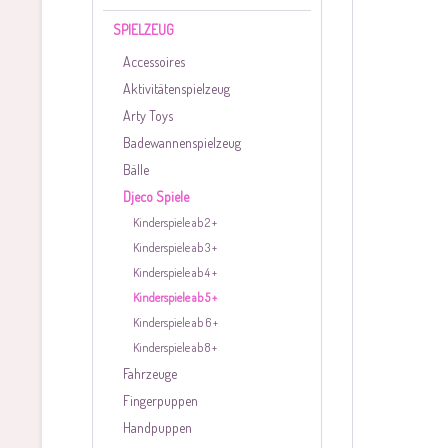
SPIELZEUG
Accessoires
Aktivitätenspielzeug
Arty Toys
Badewannenspielzeug
Bälle
Djeco Spiele
Kinderspiele ab 2 +
Kinderspiele ab 3 +
Kinderspiele ab 4 +
Kinderspiele ab 5 +
Kinderspiele ab 6 +
Kinderspiele ab 8 +
Fahrzeuge
Fingerpuppen
Handpuppen