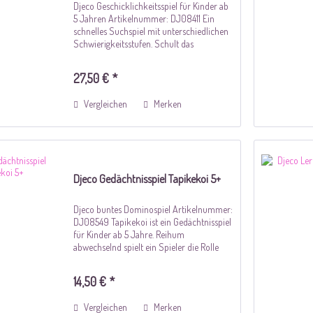
Djeco Geschicklichkeitsspiel für Kinder ab
5 Jahren Artikelnummer: DJ08411 Ein
schnelles Suchspiel mit unterschiedlichen
Schwierigkeitsstufen. Schult das
Beobachtungsvermögen, die Schnelligkeit
und die Geschicklichkeit. Welcher
27,50 € *
Glouton...
Vergleichen
Merken
Djeco Gedächtnisspiel Tapikekoi 5+
Djeco buntes Dominospiel Artikelnummer:
DJ08549 Tapikekoi ist ein Gedächtnisspiel
für Kinder ab 5 Jahre. Reihum
abwechselnd spielt ein Spieler die Rolle
der Familie, die anderen sind die Diebe.
Während die Familie schläft, stehlen die...
14,50 € *
Vergleichen
Merken