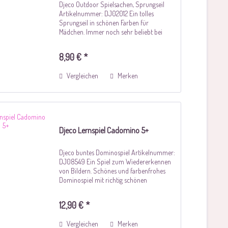
Djeco Outdoor Spielsachen, Sprungseil
Artikelnummer: DJ02012 Ein tolles
Sprungseil in schönen Farben für
Mädchen. Immer noch sehr beliebt bei
groß + klein und auch ein schönen
Mitbringsel. Material: Holz und Baumwolle
8,90 € *
Größe:...
Vergleichen
Merken
Djeco Lernspiel Cadomino 5+
Djeco buntes Dominospiel Artikelnummer:
DJ08549 Ein Spiel zum Wiedererkennen
von Bildern. Schönes und farbenfrohes
Dominospiel mit richtig schönen
Dominokarten in einer tollen Verpackung
die schon an sich so schön ist, dass man
12,90 € *
Sie nicht...
Vergleichen
Merken