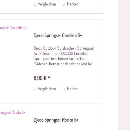
Vergleichen
Merken
Djeco Springseil Cordelia 5+
Djeco Outdoor Spielsachen, Sprungseil
Artikelnummer: DJ02013 Ein tolles
Sprungseil in schönen Farben für
Mädchen. Immer noch sehr beliebt bei
groß + klein und auch ein schönen
Mitbringsel. Material: Holz und Baumwolle
8,90 € *
Größe:...
Vergleichen
Merken
Djeco Springseil Rosita 5+